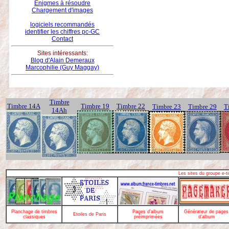
Enigmes à résoudre
Chargement d'images
logiciels recommandés
identifier les chiffres pc-GC
Contact
Sites intéressants:
Blog d'Alain Demeraux
Marcophilie (Guy Maggay)
Timbre
Timbre 14A
Timbre 19
Timbre 22
Timbre 23
Timbre 29
T
14Ah
Les sites du groupe e-
Planchage de timbres
Pages d'album
Générateur de pages
Etoiles de Paris
classiques
préimprimées
d'album