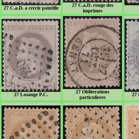
27 C.a.D. rouge des
27 C.a.D. a cercle pointille
imprimes
27 Obliterations
27 Losange P.C.
27 
particulieres