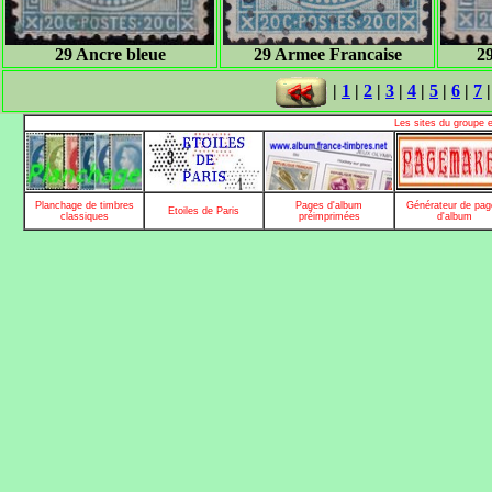
29 Ancre bleue
29 Armee Francaise
2
|
1
|
2
|
3
|
4
|
5
|
6
|
7
Les sites du groupe 
Planchage de timbres
Pages d'album
Générateur de pag
Etoiles de Paris
classiques
préimprimées
d'album