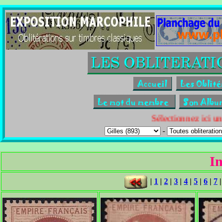
Sélectionnez ici un
-
I
|
1
|
2
|
3
|
4
|
5
|
6
|
7