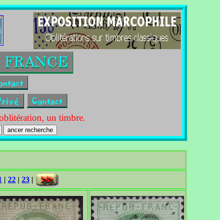
itération, un timbre.
1
|
22
|
23
|