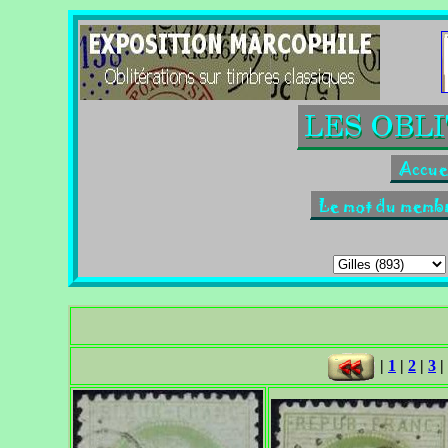
|
1
|
2
|
3
|