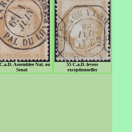
C.a.D. Assemblee Nat. ou
55 C.a.D. levees
Senat
exceptionnelles