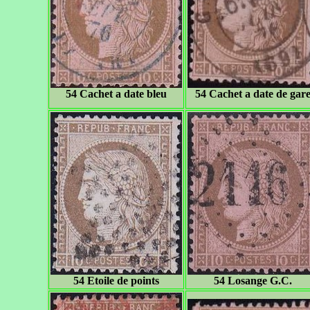
54 Cachet a date bleu
54 Cachet a date de gar
54 Etoile de points
54 Losange G.C.