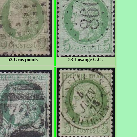
53 Gros points
53 Losange G.C.