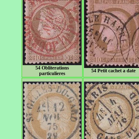
54 Obliterations
54 Petit cachet a date
particulieres