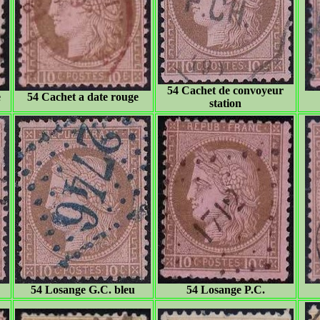
54 Cachet de convoyeur
e
54 Cachet a date rouge
station
54 Losange G.C. bleu
54 Losange P.C.