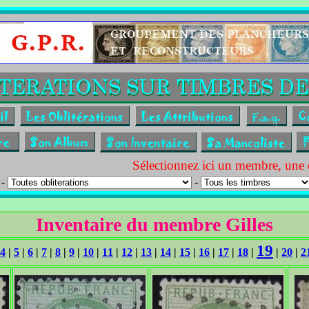
Sélectionnez ici un membre, une obl
-
-
Inventaire du membre Gilles
19
4
|
5
|
6
|
7
|
8
|
9
|
10
|
11
|
12
|
13
|
14
|
15
|
16
|
17
|
18
|
|
20
|
2