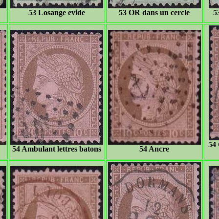
53 Losange evide
53 OR dans un cercle
5
54 
54 Ambulant lettres batons
54 Ancre