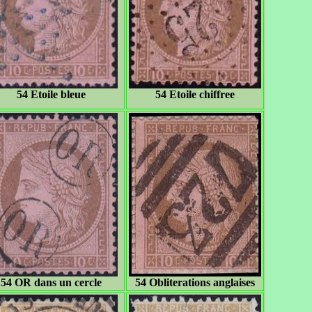
54 Etoile bleue
54 Etoile chiffree
54 OR dans un cercle
54 Obliterations anglaises